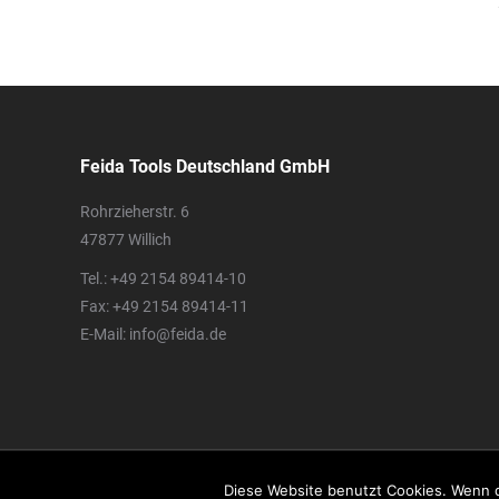
Feida Tools Deutschland GmbH
Rohrzieherstr. 6
47877 Willich
Tel.: +49 2154 89414-10
Fax: +49 2154 89414-11
E-Mail: info@feida.de
@ Copyright Feida Tools Deutschland GmbH
Diese Website benutzt Cookies. Wenn d