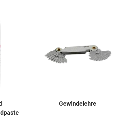
d
Gewindelehre
idpaste