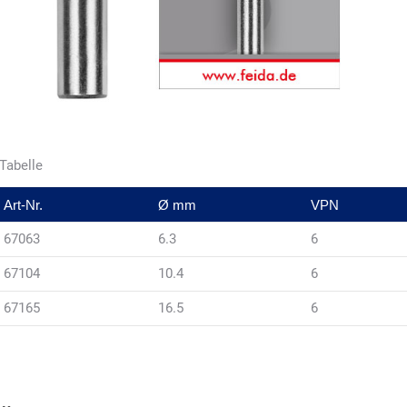
Tabelle
Art-Nr.
Ø mm
VPN
67063
6.3
6
67104
10.4
6
67165
16.5
6