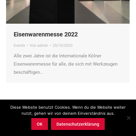
Eisenwarenmesse 2022
Events
Von
admin
25/10/2022
Alle zwei Jahre ist die Internationale Kölner
Eisenwarenmesse für alle, die sich mit Werkzeugen
beschäftigen…
Diese Website benutzt Cookies. Wenn du die Website weiter
nutzt, gehen wir von deinem Einverständnis aus.
OK
Datenschutzerklärung
@ Copyright Feida Tools Deutschland GmbH